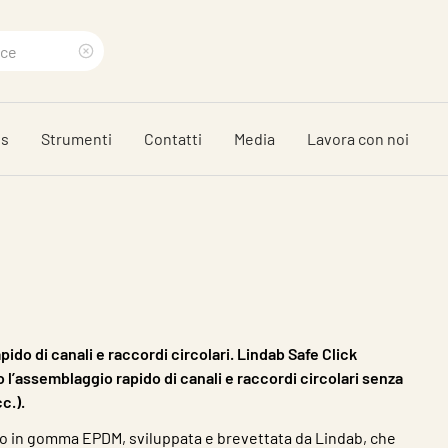
Clear
search
ds
Strumenti
Contatti
Media
Lavora con noi
phrase
ido di canali e raccordi circolari. Lindab Safe Click
l’assemblaggio rapido di canali e raccordi circolari senza
cc.).
ro in gomma EPDM, sviluppata e brevettata da Lindab, che