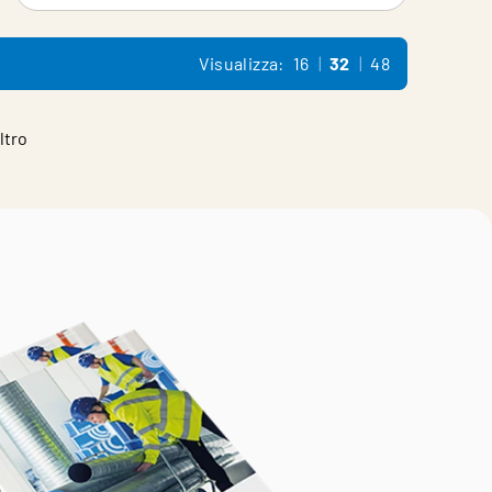
Visualizza:
16
32
48
ltro