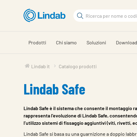
Vai
al
Cerca
contenuto
Cerca
principale
Prodotti
Chi siamo
Soluzioni
Downloa
Lindab it
Catalogo prodotti
Lindab Safe
Lindab Safe è il sistema che consente il montaggio rap
rappresenta l’evoluzione di Lindab Safe, consentendo 
l’utilizzo sistemi di fissaggio aggiuntivi (viti, rivetti, e
Lindab Safe si basa su una guarnizione a doppio labb