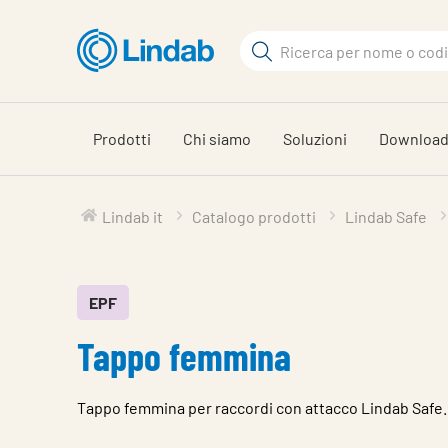
Vai
al
Cerca
contenuto
Cerca
principale
Prodotti
Chi siamo
Soluzioni
Downloa
Lindab it
Catalogo prodotti
Lindab Safe
EPF
Tappo femmina
Tappo femmina per raccordi con attacco Lindab Safe.
Caratteristiche
Valore