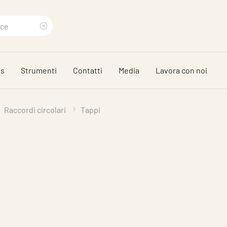
Clear
search
ds
Strumenti
Contatti
Media
Lavora con noi
phrase
Raccordi circolari
Tappi