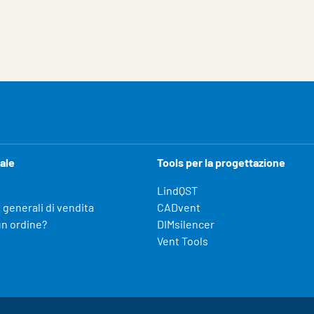
ale
Tools per la progettazione
LindQST
 generali di vendita
CADvent
un ordine?
DIMsilencer
Vent Tools