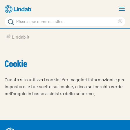
Vai
M
al
m
Cerca
contenuto
Cle
Cerca
principale
sea
Prodotti
Lindab it
phr
Chi siamo
Soluzioni
Cookie
Downloads
Questo sito utilizza i cookie. Per maggiori informazioni e per
Strumenti
impostare le tue scelte sui cookie, clicca sul cerchio verde
nell'angolo in basso a sinistra dello schermo.
Contatti
Media
Lavora con noi