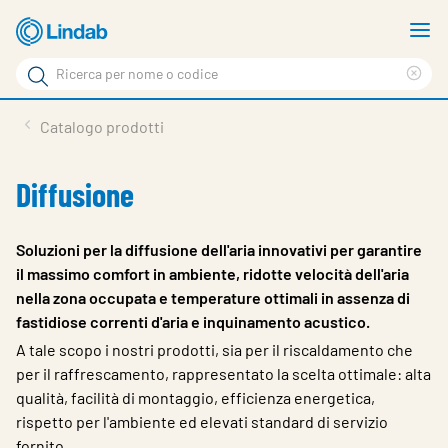
Vai
M
al
m
Cerca
contenuto
Cle
Cerca
principale
sea
Prodotti
Catalogo prodotti
phr
Chi siamo
Diffusione
Soluzioni
Downloads
Soluzioni per la diffusione dell'aria innovativi per garantire
il massimo comfort in ambiente, ridotte velocità dell'aria
Strumenti
nella zona occupata e temperature ottimali in assenza di
fastidiose correnti d'aria e inquinamento acustico.
Contatti
A tale scopo i nostri prodotti, sia per il riscaldamento che
Media
per il raffrescamento, rappresentato la scelta ottimale: alta
qualità, facilità di montaggio, efficienza energetica,
Lavora con noi
rispetto per l'ambiente ed elevati standard di servizio
fornito.