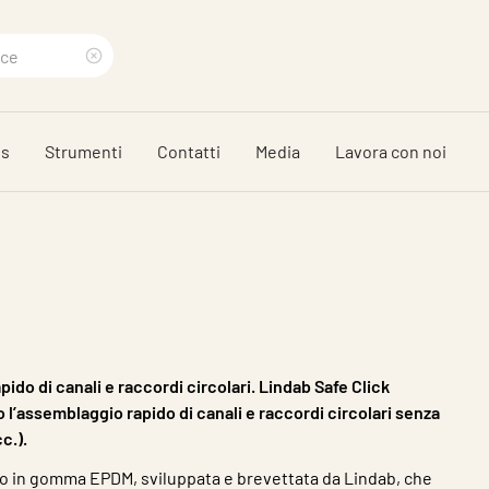
Clear
search
ds
Strumenti
Contatti
Media
Lavora con noi
phrase
ido di canali e raccordi circolari. Lindab Safe Click
l’assemblaggio rapido di canali e raccordi circolari senza
cc.).
ro in gomma EPDM, sviluppata e brevettata da Lindab, che