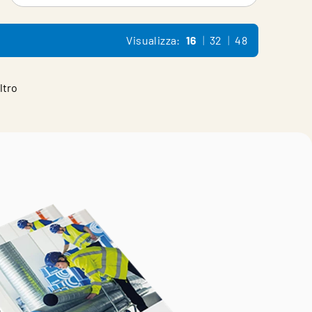
Visualizza:
16
32
48
ltro