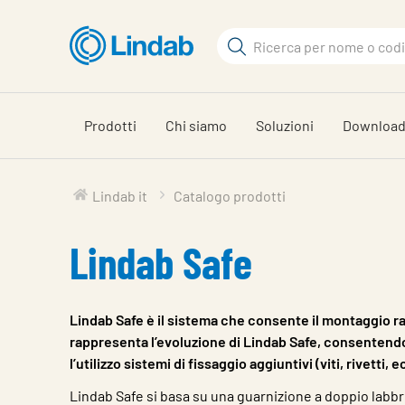
Vai
al
Cerca
contenuto
Cerca
principale
Prodotti
Chi siamo
Soluzioni
Downloa
Lindab it
Catalogo prodotti
Lindab Safe
Lindab Safe è il sistema che consente il montaggio rap
rappresenta l’evoluzione di Lindab Safe, consentendo 
l’utilizzo sistemi di fissaggio aggiuntivi (viti, rivetti, e
Lindab Safe si basa su una guarnizione a doppio labb