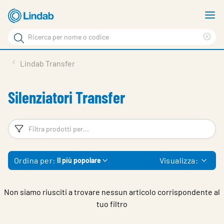
Vai
M
al
m
Cerca
contenuto
Cle
Cerca
principale
sea
Prodotti
Lindab Transfer
phr
Chi siamo
Silenziatori Transfer
Soluzioni
Downloads
Filtri
Fi
Strumenti
Ordina per:
Visualizza:
Il più popolare
Contatti
Media
Non siamo riusciti a trovare nessun articolo corrispondente al
tuo filtro
Lavora con noi