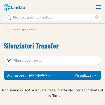
Vai
M
al
m
Cerca
contenuto
Cle
Cerca
principale
sea
Prodotti
Lindab Transfer
phr
Chi siamo
Silenziatori Transfer
Soluzioni
Downloads
Filtri
Fi
Strumenti
Ordina per:
Visualizza:
Il più popolare
Contatti
Media
Non siamo riusciti a trovare nessun articolo corrispondente al
tuo filtro
Lavora con noi