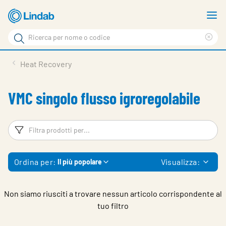
Vai
M
al
m
Cerca
contenuto
Cle
Cerca
principale
sea
Prodotti
Heat Recovery
phr
Chi siamo
VMC singolo flusso igroregolabile
Soluzioni
Downloads
Filtri
Fi
Strumenti
Ordina per:
Visualizza:
Il più popolare
Contatti
Media
Non siamo riusciti a trovare nessun articolo corrispondente al
tuo filtro
Lavora con noi