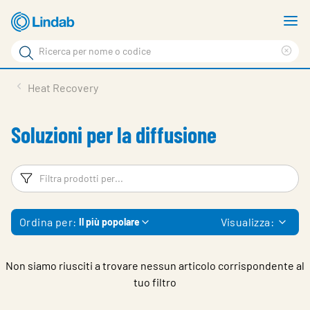
Vai
M
al
m
Cerca
contenuto
Cle
Cerca
principale
sea
Prodotti
Heat Recovery
phr
Chi siamo
Soluzioni per la diffusione
Soluzioni
Downloads
Filtri
Fi
Strumenti
Ordina per:
Visualizza:
Il più popolare
Contatti
Media
Non siamo riusciti a trovare nessun articolo corrispondente al
tuo filtro
Lavora con noi