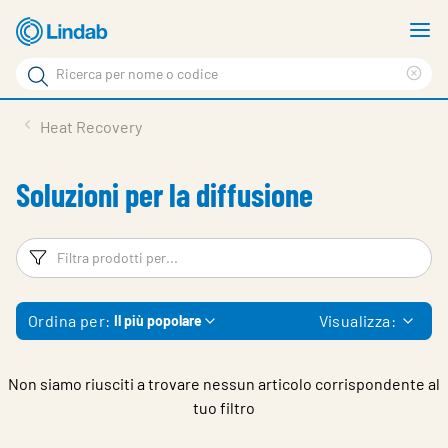
Vai
M
al
m
Cerca
contenuto
Cle
Cerca
principale
sea
Prodotti
Heat Recovery
phr
Chi siamo
Soluzioni per la diffusione
Soluzioni
Downloads
Filtri
Fi
Strumenti
Ordina per:
Visualizza:
Il più popolare
Contatti
Media
Non siamo riusciti a trovare nessun articolo corrispondente al
tuo filtro
Lavora con noi