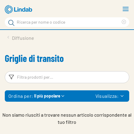
Vai
M
al
m
Cerca
contenuto
Cle
Cerca
principale
sea
Prodotti
Diffusione
phr
Chi siamo
Griglie di transito
Soluzioni
Downloads
Filtri
Fi
Strumenti
Ordina per:
Visualizza:
Il più popolare
Contatti
Media
Non siamo riusciti a trovare nessun articolo corrispondente al
tuo filtro
Lavora con noi