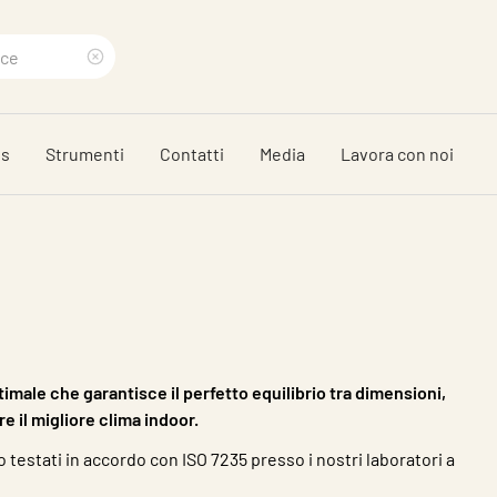
Clear
search
ds
Strumenti
Contatti
Media
Lavora con noi
phrase
timale che garantisce il perfetto equilibrio tra dimensioni,
 il migliore clima indoor.
no testati in accordo con ISO 7235 presso i nostri laboratori a