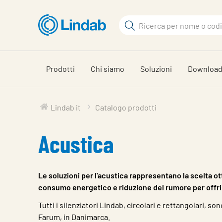
Vai
al
Cerca
contenuto
Cerca
principale
Prodotti
Chi siamo
Soluzioni
Downloa
Lindab it
Catalogo prodotti
Acustica
Le soluzioni per l'acustica rappresentano la scelta ot
consumo energetico e riduzione del rumore per offrire
Tutti i silenziatori Lindab, circolari e rettangolari, so
Farum, in Danimarca.