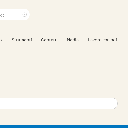
Clear
search
ds
Strumenti
Contatti
Media
Lavora con noi
phrase