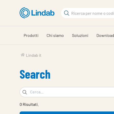
Vai
al
Cerca
contenuto
Cerca
principale
Prodotti
Chi siamo
Soluzioni
Downloa
Lindab it
Search
Cerca
0 Risultati.