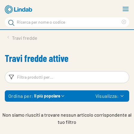
Vai
M
al
m
Cerca
contenuto
Cle
Cerca
principale
sea
Prodotti
Travi fredde
phr
Chi siamo
Travi fredde attive
Soluzioni
Downloads
Filtri
Fi
Strumenti
Ordina per:
Visualizza:
Il più popolare
Contatti
Media
Non siamo riusciti a trovare nessun articolo corrispondente al
tuo filtro
Lavora con noi