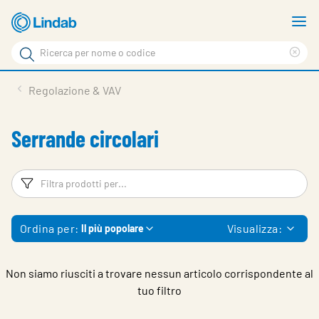
Vai
M
al
m
Cerca
contenuto
Cle
Cerca
principale
sea
Prodotti
Regolazione & VAV
phr
Chi siamo
Serrande circolari
Soluzioni
Downloads
Filtri
Fi
Strumenti
Ordina per:
Visualizza:
Il più popolare
Contatti
Media
Non siamo riusciti a trovare nessun articolo corrispondente al
tuo filtro
Lavora con noi