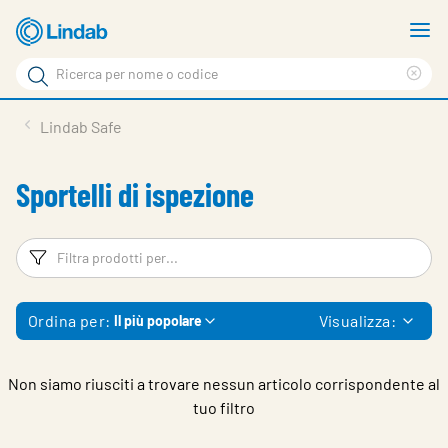
Vai
M
al
m
Cerca
contenuto
Cle
Cerca
principale
sea
Prodotti
Lindab Safe
phr
Chi siamo
Sportelli di ispezione
Soluzioni
Downloads
Filtri
Fi
Strumenti
Ordina per:
Visualizza:
Il più popolare
Contatti
Media
Non siamo riusciti a trovare nessun articolo corrispondente al
tuo filtro
Lavora con noi