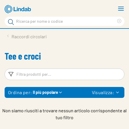
Vai
M
al
m
Cerca
contenuto
Cle
Cerca
principale
sea
Prodotti
Raccordi circolari
phr
Chi siamo
Tee e croci
Soluzioni
Downloads
Filtri
Fi
Strumenti
Ordina per:
Visualizza:
Il più popolare
Contatti
Media
Non siamo riusciti a trovare nessun articolo corrispondente al
tuo filtro
Lavora con noi