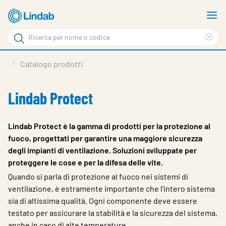
Vai
M
al
m
Cerca
contenuto
Cle
Cerca
principale
sea
Prodotti
Catalogo prodotti
phr
Chi siamo
Lindab Protect
Soluzioni
Downloads
Lindab Protect è la gamma di prodotti per la protezione al
fuoco, progettati per garantire una maggiore sicurezza
Strumenti
degli impianti di ventilazione. Soluzioni sviluppate per
proteggere le cose e per la difesa delle vite.
Contatti
Quando si parla di protezione al fuoco nei sistemi di
Media
ventilazione, è estramente importante che l’intero sistema
sia di altissima qualità. Ogni componente deve essere
Lavora con noi
testato per as­sicurare la stabilità e la sicurezza del sistema,
anche in caso di alte temperature.