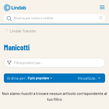
Vai
M
al
m
Cerca
contenuto
Cle
Cerca
principale
sea
Prodotti
Lindab Transfer
phr
Chi siamo
Manicotti
Soluzioni
Downloads
Filtri
Fi
Strumenti
Ordina per:
Visualizza:
Il più popolare
Contatti
Media
Non siamo riusciti a trovare nessun articolo corrispondente al
tuo filtro
Lavora con noi