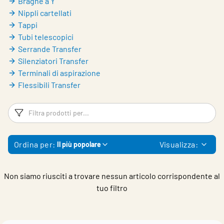
Braghe a Y
Choose languge
Italy
Nippli cartellati
Tappi
Tubi telescopici
Serrande Transfer
Silenziatori Transfer
Terminali di aspirazione
Flessibili Transfer
Filtri
Fi
Ordina per:
Visualizza:
Il più popolare
Non siamo riusciti a trovare nessun articolo corrispondente al
tuo filtro