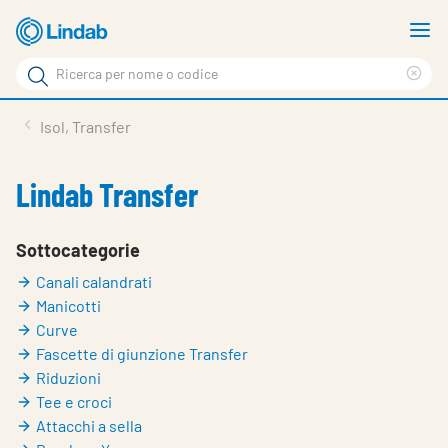
Vai
M
al
m
Cerca
contenuto
Cle
Cerca
principale
sea
Prodotti
Isol, Transfer
phr
Chi siamo
Lindab Transfer
Soluzioni
Downloads
Sottocategorie
Canali calandrati
Strumenti
Manicotti
Contatti
Curve
Fascette di giunzione Transfer
Media
Riduzioni
Tee e croci
Lavora con noi
Attacchi a sella