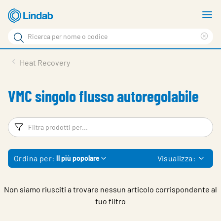
Vai
M
al
m
Cerca
contenuto
Cle
Cerca
principale
sea
Prodotti
Heat Recovery
phr
Chi siamo
VMC singolo flusso autoregolabile
Soluzioni
Downloads
Filtri
Fi
Strumenti
Ordina per:
Visualizza:
Il più popolare
Contatti
Media
Non siamo riusciti a trovare nessun articolo corrispondente al
tuo filtro
Lavora con noi