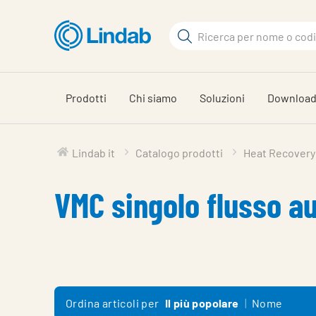
Vai
al
Cerca
contenuto
Cerca
principale
Prodotti
Chi siamo
Soluzioni
Downloa
Lindab it
Catalogo prodotti
Heat Recovery
VMC singolo flusso au
Ordina articoli per
Il più popolare
Nome