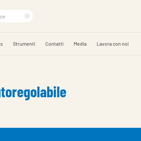
Clear
search
ds
Strumenti
Contatti
Media
Lavora con noi
phrase
toregolabile