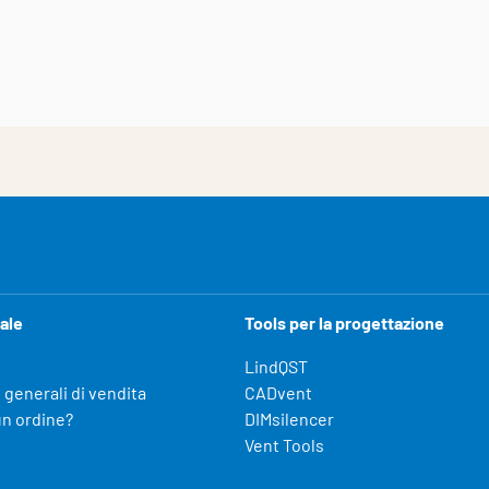
ale
Tools per la progettazione
LindQST
 generali di vendita
CADvent
un ordine?
DIMsilencer
Vent Tools