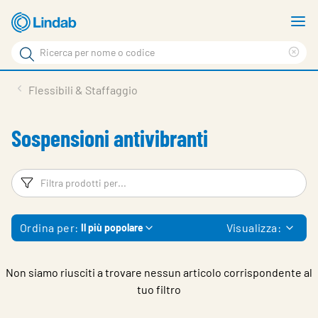
Vai
M
al
m
Cerca
contenuto
Cle
Cerca
principale
sea
Prodotti
Flessibili & Staffaggio
phr
Chi siamo
Sospensioni antivibranti
Soluzioni
Downloads
Filtri
Fi
Strumenti
Ordina per:
Visualizza:
Il più popolare
Contatti
Media
Non siamo riusciti a trovare nessun articolo corrispondente al
tuo filtro
Lavora con noi