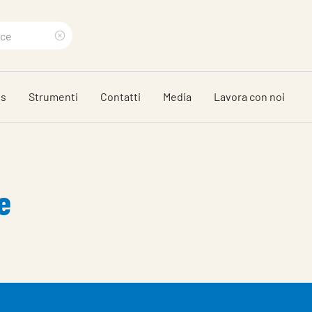
Clear
search
ds
Strumenti
Contatti
Media
Lavora con noi
phrase
e