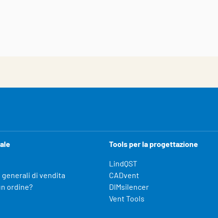
ale
Tools per la progettazione
LindQST
 generali di vendita
CADvent
un ordine?
DIMsilencer
Vent Tools