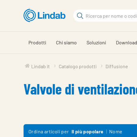
Vai
al
Cerca
contenuto
Cerca
principale
Prodotti
Chi siamo
Soluzioni
Downloa
Lindab it
Catalogo prodotti
Diffusione
Valvole di ventilazion
Ordina articoli per
Il più popolare
Nome