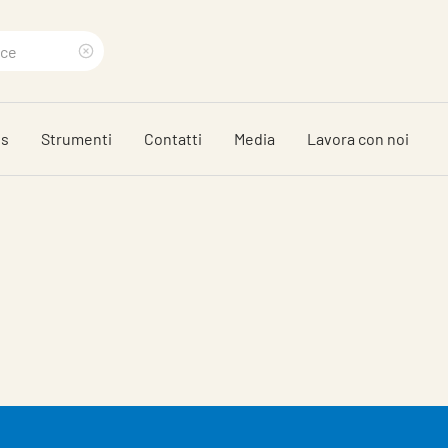
Clear
search
ds
Strumenti
Contatti
Media
Lavora con noi
phrase