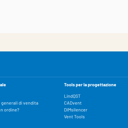
ale
Tools per la progettazione
LindQST
 generali di vendita
CADvent
un ordine?
DIMsilencer
Vent Tools