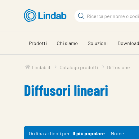
Vai
al
Cerca
contenuto
Cerca
principale
Prodotti
Chi siamo
Soluzioni
Downloa
Lindab it
Catalogo prodotti
Diffusione
Diffusori lineari
Ordina articoli per
Il più popolare
Nome