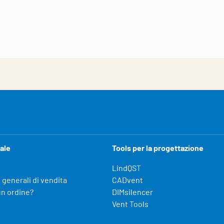
ale
Tools per la progettazione
LindQST
 generali di vendita
CADvent
un ordine?
DIMsilencer
Vent Tools