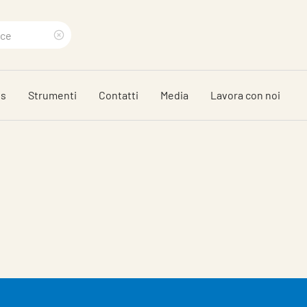
Clear
search
ds
Strumenti
Contatti
Media
Lavora con noi
phrase