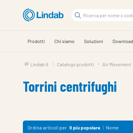
Vai
al
Cerca
contenuto
Cerca
principale
Prodotti
Chi siamo
Soluzioni
Downloa
Lindab it
Catalogo prodotti
Air Movement
Torrini centrifughi
Ordina articoli per
Il più popolare
Nome