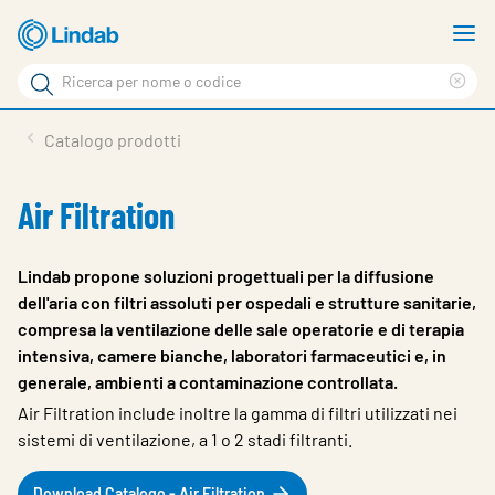
Vai
M
al
m
Cerca
contenuto
Cle
Cerca
principale
sea
Prodotti
Catalogo prodotti
phr
Chi siamo
Air Filtration
Soluzioni
Downloads
Lindab propone soluzioni progettuali per la diffusione
dell'aria con filtri assoluti per ospedali e strutture sanitarie,
Strumenti
compresa la ventilazione delle sale operatorie e di terapia
intensiva, camere bianche, laboratori farmaceutici e, in
Contatti
generale, ambienti a contaminazione controllata.
Media
Air Filtration include inoltre la gamma di filtri utilizzati nei
sistemi di ventilazione, a 1 o 2 stadi filtranti.
Lavora con noi
Download Catalogo - Air Filtration