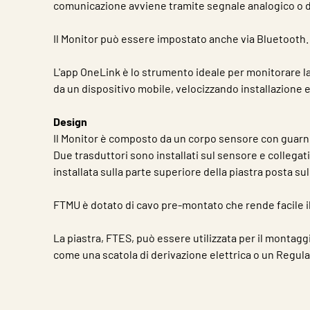
comunicazione avviene tramite segnale analogico o d
Il Monitor può essere impostato anche via Bluetooth.
L'app OneLink è lo strumento ideale per monitorare l
da un dispositivo mobile, velocizzando installazione e
Design
Il Monitor è composto da un corpo sensore con guarn
Due trasduttori sono installati sul sensore e collegati a
installata sulla parte superiore della piastra posta su
FTMU è dotato di cavo pre-montato che rende facile i
La piastra, FTES, può essere utilizzata per il montag
come una scatola di derivazione elettrica o un Regul
Caratteristiche
Valore