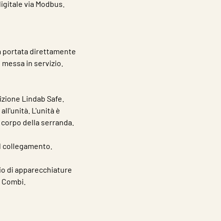
igitale via Modbus.
a portata direttamente
 messa in servizio.
izione Lindab Safe.
ll'unità. L'unità è
l corpo della serranda.
l collegamento.
gio di apparecchiature
a Combi.