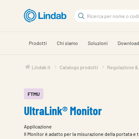
Vai
al
Cerca
contenuto
Cerca
principale
Prodotti
Chi siamo
Soluzioni
Downloa
Lindab it
Catalogo prodotti
Regolazione &
FTMU
UltraLink® Monitor
Applicazione
Il Monitor è adatto per la misurazione della portata e