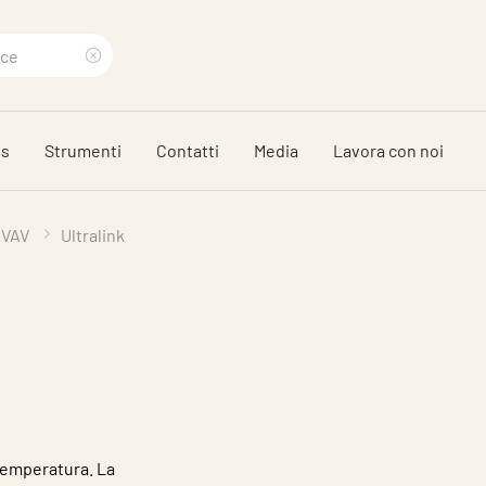
Clear
search
ds
Strumenti
Contatti
Media
Lavora con noi
phrase
 VAV
Ultralink
 temperatura. La