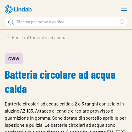
Vai
M
al
m
Cerca
contenuto
Cle
Cerca
principale
sea
Prodotti
Post trattamento ad acqua
phr
Chi siamo
Soluzioni
CWW
Batteria circolare ad acqua
Downloads
Strumenti
calda
Contatti
Batterie circolari ad acqua calda a 2 o 3 ranghi con telaio in
Media
aluzinc AZ 185. Attacco al canale circolare provvisto di
guarnizione in gomma. Sono dotate di sportello apribile per
Lavora con noi
ispezione e pulizia. Le batterie circolari ad acqua sono
conformi alla classe di tenuta C secondo la norma EN 15727.