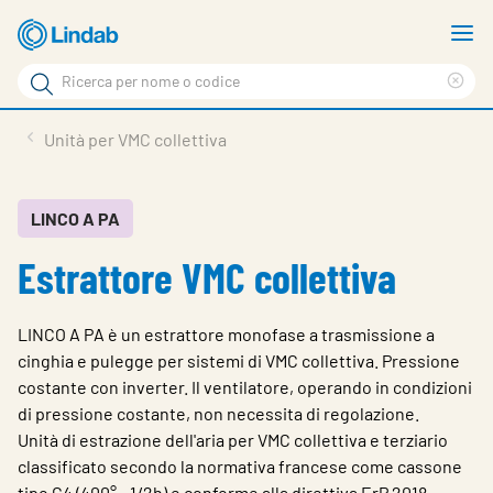
Vai
M
al
m
Cerca
contenuto
Cle
Cerca
principale
sea
Prodotti
Unità per VMC collettiva
phr
Chi siamo
Soluzioni
LINCO A PA
Estrattore VMC collettiva
Downloads
Strumenti
LINCO A PA è un estrattore monofase a trasmissione a
Contatti
cinghia e pulegge per sistemi di VMC collettiva. Pressione
costante con inverter. Il ventilatore, operando in condizioni
Media
di pressione costante, non necessita di regolazione.
Unità di estrazione dell'aria per VMC collettiva e terziario
Lavora con noi
classificato secondo la normativa francese come cassone
tipo C4 (400° - 1/2h) e conforme alla direttiva ErP 2018.