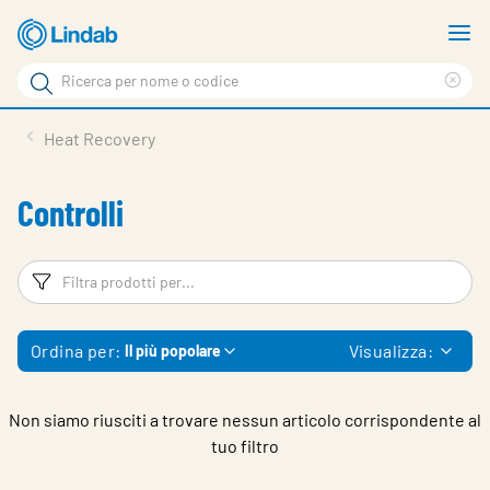
Vai
M
al
m
Cerca
contenuto
Cle
Cerca
principale
sea
Prodotti
Heat Recovery
phr
Chi siamo
Controlli
Soluzioni
Downloads
Filtri
Fi
Strumenti
Ordina per:
Visualizza:
Il più popolare
Contatti
Media
Non siamo riusciti a trovare nessun articolo corrispondente al
tuo filtro
Lavora con noi