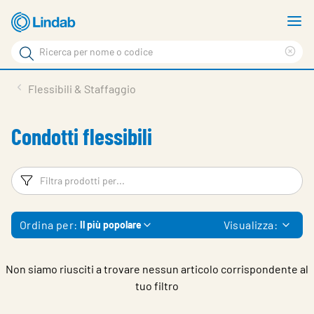
Vai
M
al
m
Cerca
contenuto
Cle
Cerca
principale
sea
Prodotti
Flessibili & Staffaggio
phr
Chi siamo
Condotti flessibili
Soluzioni
Downloads
Filtri
Fi
Strumenti
Ordina per:
Visualizza:
Il più popolare
Contatti
Media
Non siamo riusciti a trovare nessun articolo corrispondente al
tuo filtro
Lavora con noi