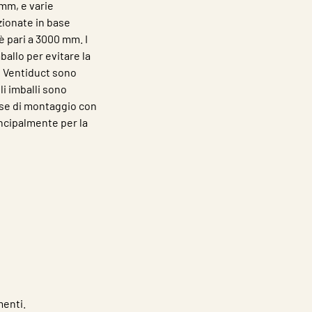
 mm, e varie
zionate in base
 pari a 3000 mm. I
ballo per evitare la
li Ventiduct sono
li imballi sono
ase di montaggio con
incipalmente per la
menti.