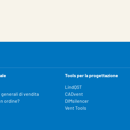
ale
Tools per la progettazione
LindQST
 generali di vendita
CADvent
un ordine?
DIMsilencer
Vent Tools