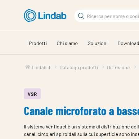
Vai
al
Cerca
contenuto
Cerca
principale
Prodotti
Chi siamo
Soluzioni
Downloa
Lindab it
Catalogo prodotti
Diffusione
VSR
Canale microforato a bass
Il sistema Ventiduct è un sistema di distribuzione dell
canali circolari spiroidali sulla cui superficie sono ins