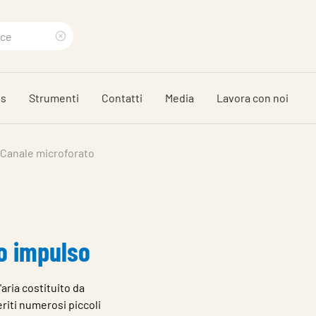
Clear
search
ds
Strumenti
Contatti
Media
Lavora con noi
phrase
Canale microforato
o impulso
'aria costituito da
eriti numerosi piccoli