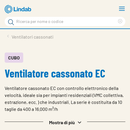
Vai
M
al
m
Cerca
contenuto
Cle
Cerca
principale
sea
Prodotti
Ventilatori cassonati
phr
Chi siamo
Soluzioni
CUBO
Ventilatore cassonato EC
Downloads
Strumenti
Ventilatore cassonato EC con controllo elettronico della
Contatti
velocità, ideale sia per impianti residenziali (VMC collettiva,
estrazione, ecc. ) che industriali. La serie è costituita da 10
Media
taglie da 400 a 16.000 m³/h
Lavora con noi
Mostra di più