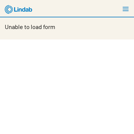
Vai
M
al
m
contenuto
Unable to load form
principale