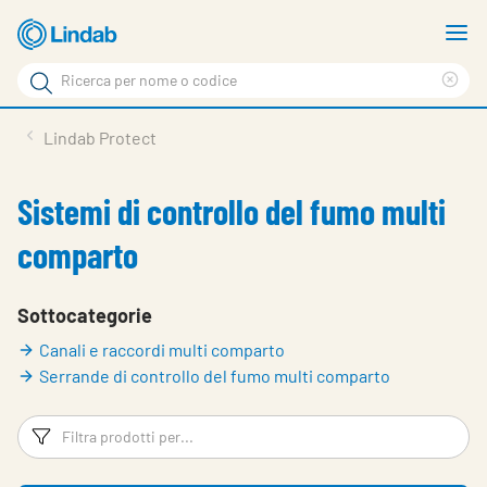
Vai
M
al
m
Cerca
contenuto
Cle
Cerca
principale
sea
Prodotti
Lindab Protect
phr
Chi siamo
Sistemi di controllo del fumo multi
Soluzioni
comparto
Downloads
Strumenti
Sottocategorie
Canali e raccordi multi comparto
Contatti
Serrande di controllo del fumo multi comparto
Media
Filtri
Fi
Lavora con noi