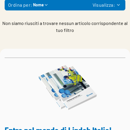
Choose languge
Italy
Ordina per:
Visualizza:
Nome
Non siamo riusciti a trovare nessun articolo corrispondente al
tuo filtro