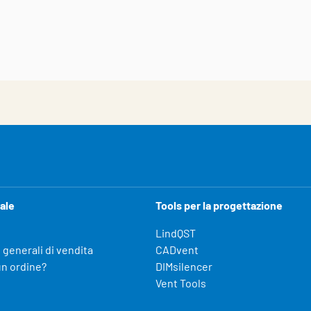
ale
Tools per la progettazione
LindQST
 generali di vendita
CADvent
un ordine?
DIMsilencer
Vent Tools