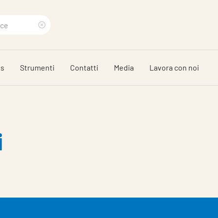
Clear
search
ds
Strumenti
Contatti
Media
Lavora con noi
phrase
i