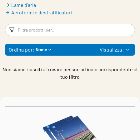
Lame d'aria
Aerotermi e destratificatori
Filtri
Fi
Ordina per:
Visualizza:
Nome
Non siamo riusciti a trovare nessun articolo corrispondente al
tuo filtro