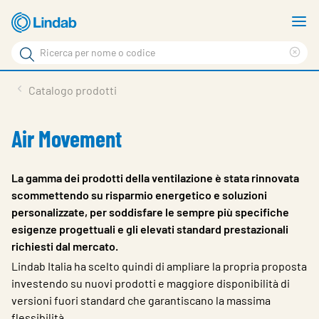
Vai
M
al
m
Cerca
contenuto
Cle
Cerca
principale
sea
Prodotti
Catalogo prodotti
phr
Chi siamo
Air Movement
Soluzioni
Downloads
La gamma dei prodotti della ventilazione è stata rinnovata
scommettendo su risparmio energetico e soluzioni
Strumenti
personalizzate, per soddisfare le sempre più specifiche
esigenze progettuali e gli elevati standard prestazionali
Contatti
richiesti dal mercato.
Media
Lindab Italia ha scelto quindi di ampliare la propria proposta
investendo su nuovi prodotti e maggiore disponibilità di
Lavora con noi
versioni fuori standard che garantiscano la massima
flessibilità.