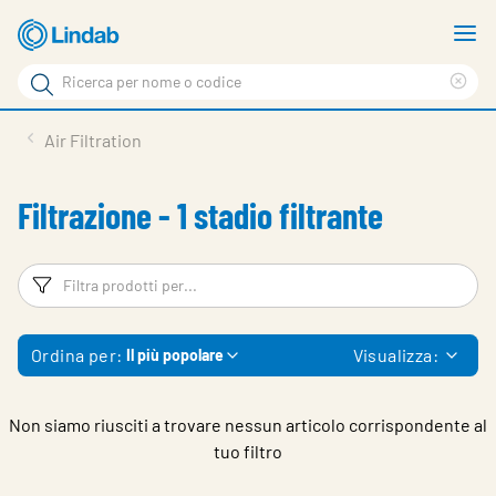
Vai
M
al
m
Cerca
contenuto
Cle
Cerca
principale
sea
Prodotti
Air Filtration
phr
Chi siamo
Filtrazione - 1 stadio filtrante
Soluzioni
Downloads
Filtri
Fi
Strumenti
Ordina per:
Visualizza:
Il più popolare
Contatti
Media
Non siamo riusciti a trovare nessun articolo corrispondente al
tuo filtro
Lavora con noi